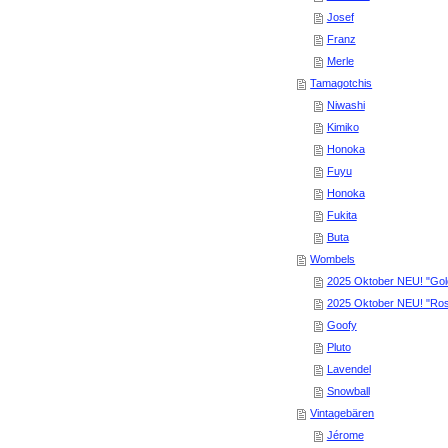
Josef
Franz
Merle
Tamagotchis
Niwashi
Kimiko
Honoka
Fuyu
Honoka
Fukita
Buta
Wombels
2025 Oktober NEU! "Gol
2025 Oktober NEU! "Ros
Goofy
Pluto
Lavendel
Snowball
Vintagebären
Jérome