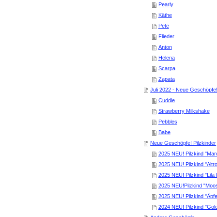
Pearly
Käthe
Pete
Flieder
Anton
Helena
Scarpa
Zapata
Juli 2022 - Neue Geschöpfe
Cuddle
Strawberry Milkshake
Pebbles
Babe
Neue Geschöpfe! Pilzkinder
2025 NEU! Pilzkind "Mar
2025 NEU! Pilzkind "Alt
2025 NEU! Pilzkind "Lila
2025 NEU!Pilzkind "Moo
2025 NEU! Pilzkind "Äpf
2024 NEU! Pilzkind "Go