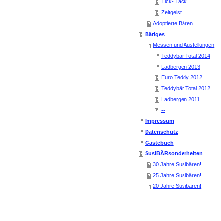
Tick- Tack
Zeitgeist
Adoptierte Bären
Bäriges
Messen und Austellungen
Teddybär Total 2014
Ladbergen 2013
Euro Teddy 2012
Teddybär Total 2012
Ladbergen 2011
--
Impressum
Datenschutz
Gästebuch
SusiBÄRsonderheiten
30 Jahre Susibären!
25 Jahre Susibären!
20 Jahre Susibären!