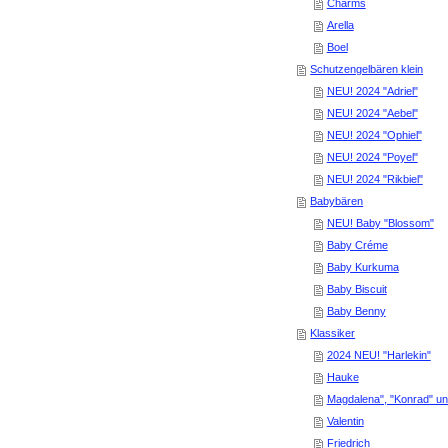
Charms
Arella
Boel
Schutzengelbären klein
NEU! 2024 "Adriel"
NEU! 2024 "Aebel"
NEU! 2024 "Ophiel"
NEU! 2024 "Poyel"
NEU! 2024 "Rikbiel"
Babybären
NEU! Baby "Blossom"
Baby Créme
Baby Kurkuma
Baby Biscuit
Baby Benny
Klassiker
2024 NEU! "Harlekin"
Hauke
Magdalena", "Konrad" un
Valentin
Friedrich