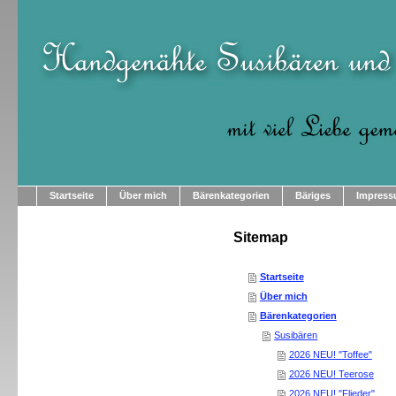
Startseite
Über mich
Bärenkategorien
Bäriges
Impres
Sitemap
Startseite
Über mich
Bärenkategorien
Susibären
2026 NEU! "Toffee"
2026 NEU! Teerose
2026 NEU! "Flieder"