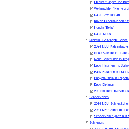
Pfeffies "Ginger und Bre
Weihnachten "Pfeffie gro
Katze "Sweetheart"
Küken Federbällchen "B"
Hündin "Bella"
Katze Mausi
Miniatur- Geschöpfe Babys
2024 NEU! Katzenbabys 
Neue Babyigel in Traget
Neue Babyhunde in Tra
Baby Häschen mit Steho
Baby Häschen in Traget
Babymäuslein in Traget
Baby Elefanten
verschiedene Babymäu
Schneckchen
2024 NEU! Schneckchen
2024 NEU! Schneckchen 
Schneckchen ganz aus S
Schneggis
Juni 2025 NEU! Schnegg