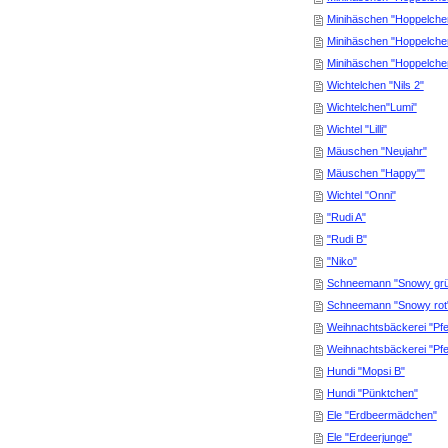
Minihäschen "Hoppelche
Minihäschen "Hoppelche
Minihäschen "Hoppelche
Wichtelchen "Nils 2"
Wichtelchen"Lumi"
Wichtel "Lilli"
Mäuschen "Neujahr"
Mäuschen "Happy""
Wichtel "Onni"
"Rudi A"
"Rudi B"
"Niko"
Schneemann "Snowy gr
Schneemann "Snowy rot
Weihnachtsbäckerei "Pfe
Weihnachtsbäckerei "Pfeff
Hundi "Mopsi B"
Hundi "Pünktchen"
Ele "Erdbeermädchen"
Ele "Erdeerjunge"