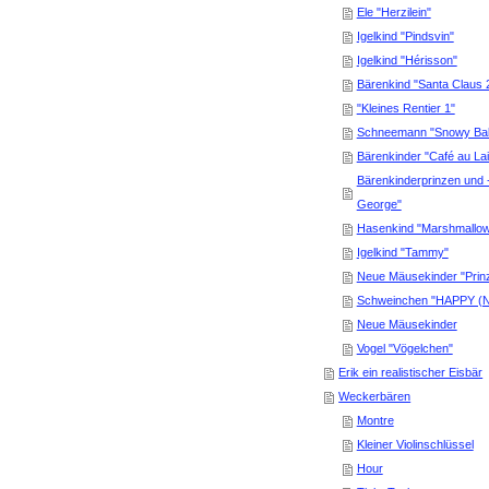
Ele "Herzilein"
Igelkind "Pindsvin"
Igelkind "Hérisson"
Bärenkind "Santa Claus 
"Kleines Rentier 1"
Schneemann "Snowy Bab
Bärenkinder "Café au La
Bärenkinderprinzen und -
George"
Hasenkind "Marshmallo
Igelkind "Tammy"
Neue Mäusekinder "Prin
Schweinchen "HAPPY (N
Neue Mäusekinder
Vogel "Vögelchen"
Erik ein realistischer Eisbär
Weckerbären
Montre
Kleiner Violinschlüssel
Hour