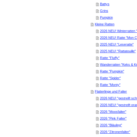
Battys
Grins
Pumpkin
Kleine Ratten
2026 NEU! Winterratten 
2026 NEU! Ratte "Mon C
2025 NEU! "Leseratte"
2025 NEU! "Rattatouille"
Ratte "Fluffy"
Wanderratten "Keks & K
Ratte "Pumpkin"
Ratte "Spider"
Ratte "Monty"
Flatterlinge und Falter
2026 NEU! "gestreift sc
2026 NEU! "gestreift ora
2026 "Moosfalter"
2026 "Pink Falter"
2026 "Bläuling"
2026 "Zitronenfalter"