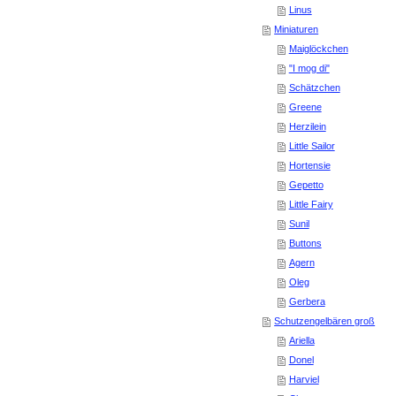
Linus
Miniaturen
Maiglöckchen
"I mog di"
Schätzchen
Greene
Herzilein
Little Sailor
Hortensie
Gepetto
Little Fairy
Sunil
Buttons
Agern
Oleg
Gerbera
Schutzengelbären groß
Ariella
Donel
Harviel