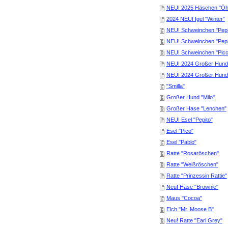
NEU! 2025 Häschen "Öhr
2024 NEU! Igel "Winter"
NEU! Schweinchen "Pepi
NEU! Schweinchen "Pepi
NEU! Schweinchen "Picc
NEU! 2024 Großer Hund
NEU! 2024 Großer Hund
"Smilla"
Großer Hund "Milo"
Großer Hase "Lenchen"
NEU! Esel "Pepito"
Esel "Pico"
Esel "Pablo"
Ratte "Rosaröschen"
Ratte "Weißröschen"
Ratte "Prinzessin Rattie"
Neu! Hase "Brownie"
Maus "Cocoa"
Elch "Mr. Moose B"
Neu! Ratte "Earl Grey"