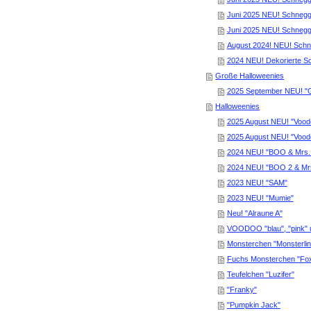
Juni 2025 NEU! Schneggi
Juni 2025 NEU! Schnegg
August 2024! NEU! Schne
2024 NEU! Dekorierte S
Große Halloweenies
2025 September NEU! "G
Halloweenies
2025 August NEU! "Vood
2025 August NEU! "Vood
2024 NEU! "BOO & Mrs.
2024 NEU! "BOO 2 & Mr
2023 NEU! "SAM"
2023 NEU! "Mumie"
Neu! "Alraune A"
VOODOO "blau", "pink" u
Monsterchen "Monsterlin
Fuchs Monsterchen "Fo
Teufelchen "Luzifer"
"Franky"
"Pumpkin Jack"