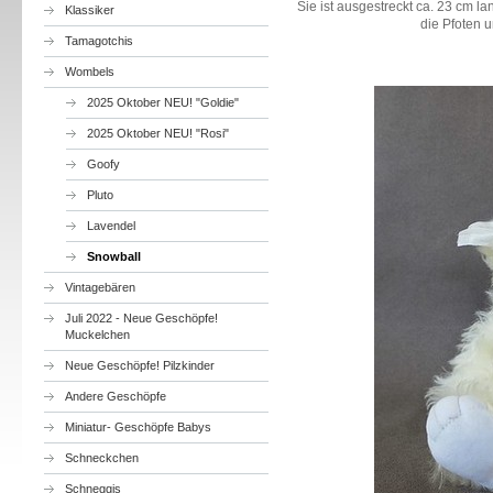
Sie ist ausgestreckt ca. 23 cm lan
Klassiker
die Pfoten u
Tamagotchis
Wombels
2025 Oktober NEU! "Goldie"
2025 Oktober NEU! "Rosi"
Goofy
Pluto
Lavendel
Snowball
Vintagebären
Juli 2022 - Neue Geschöpfe!
Muckelchen
Neue Geschöpfe! Pilzkinder
Andere Geschöpfe
Miniatur- Geschöpfe Babys
Schneckchen
Schneggis