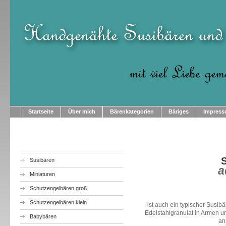
Startseite
Über mich
Bärenkategorien
Bäriges
Impres
Susibären
a
Miniaturen
Schutzengelbären groß
Schutzengelbären klein
ist auch ein typischer Susib
Edelstahlgranulat in Armen u
Babybären
an