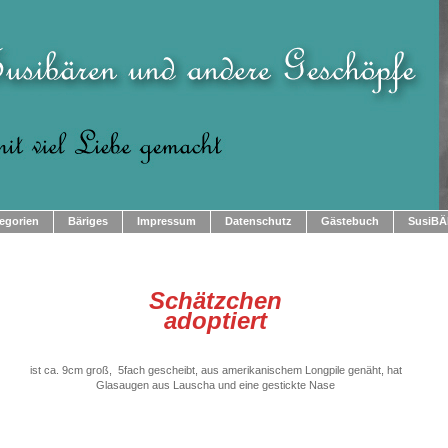
egorien
Bäriges
Impressum
Datenschutz
Gästebuch
SusiBÄ
Schätzchen
adoptiert
ist ca. 9cm groß, 5fach gescheibt, aus amerikanischem Longpile genäht, hat
Glasaugen aus Lauscha und eine gestickte Nase