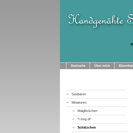
Startseite
Über mich
Bärenkat
Susibären
Miniaturen
Maiglöckchen
"I mog di"
Schätzchen