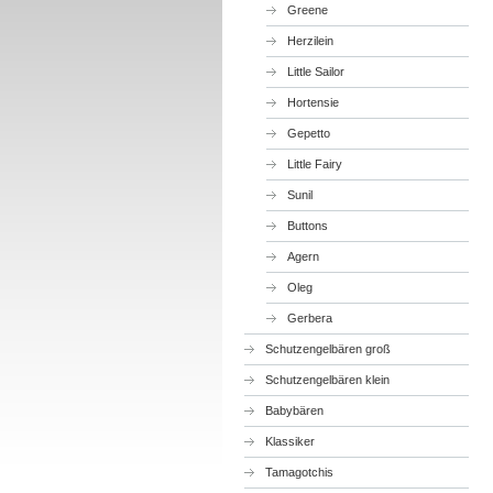
Greene
Herzilein
Little Sailor
Hortensie
Gepetto
Little Fairy
Sunil
Buttons
Agern
Oleg
Gerbera
Schutzengelbären groß
Schutzengelbären klein
Babybären
Klassiker
Tamagotchis