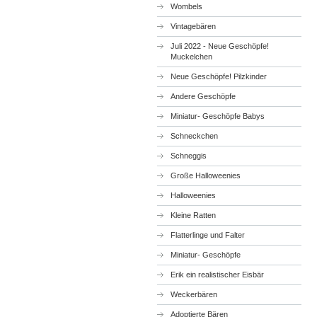
Wombels
Vintagebären
Juli 2022 - Neue Geschöpfe!
Muckelchen
Neue Geschöpfe! Pilzkinder
Andere Geschöpfe
Miniatur- Geschöpfe Babys
Schneckchen
Schneggis
Große Halloweenies
Halloweenies
Kleine Ratten
Flatterlinge und Falter
Miniatur- Geschöpfe
Erik ein realistischer Eisbär
Weckerbären
Adoptierte Bären