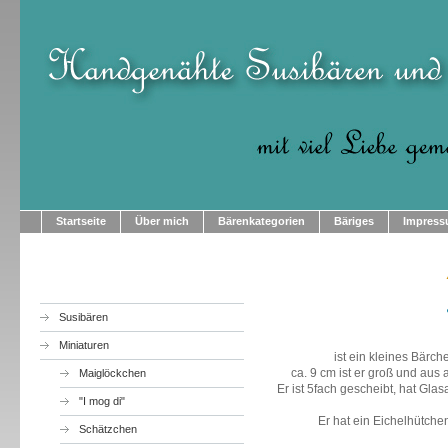
Startseite
Über mich
Bärenkategorien
Bäriges
Impres
Susibären
Miniaturen
ist ein kleines Bärch
ca. 9 cm ist er groß und au
Maiglöckchen
Er ist 5fach gescheibt, hat Gl
"I mog di"
Er hat ein Eichelhütchen
Schätzchen