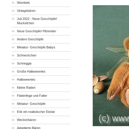
Wombels
Vintagebären
Juli 2022 - Neue Geschöpfe!
Muckelchen
Neue Geschöpfe! Pilzkinder
Andere Geschöpfe
Miniatur- Geschöpfe Babys
Schneckchen
Schneggis
Große Halloweenies
Halloweenies
Kleine Ratten
Flatterlinge und Falter
Miniatur- Geschöpfe
Erik ein realistischer Eisbär
Weckerbären
Adoptierte Bären