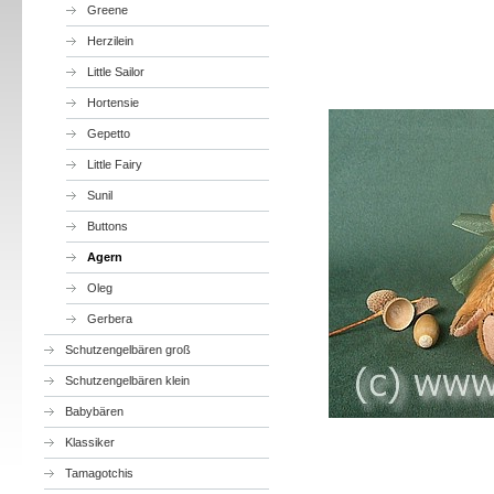
Greene
Herzilein
Little Sailor
Hortensie
Gepetto
Little Fairy
Sunil
Buttons
Agern
Oleg
Gerbera
Schutzengelbären groß
Schutzengelbären klein
Babybären
Klassiker
Tamagotchis