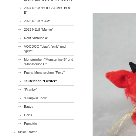
2024 NEU! "BOO 2 & Mrs. BOO
B"
2023 NEU! "SAM"
2023 NEU! "Mumie"
Neu! "Alraune A"
VOODOO "blau", "pink" und
"gelb"
Monsterchen "Monsterline B" und
"Monsterline C"
Fuchs Monsterchen "Foxy"
Teufelchen "Luzifer"
"Franky"
"Pumpkin Jack"
Battys
Grins
Pumpkin
Kleine Ratten