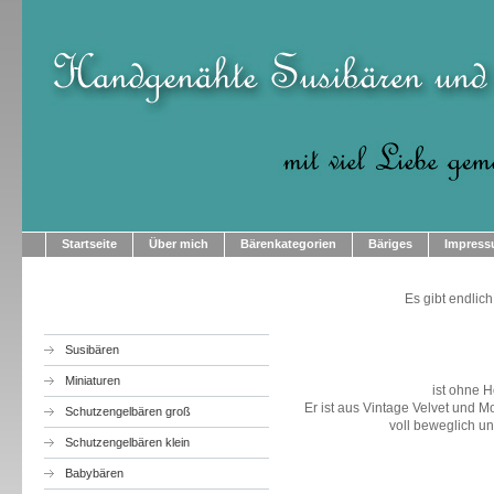
Startseite
Über mich
Bärenkategorien
Bäriges
Impres
Es gibt endlic
Susibären
Miniaturen
ist ohne H
Er ist aus Vintage Velvet und 
Schutzengelbären groß
voll beweglich u
Schutzengelbären klein
Babybären