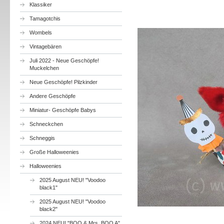
Klassiker
Tamagotchis
Wombels
Vintagebären
Juli 2022 - Neue Geschöpfe!
Muckelchen
Neue Geschöpfe! Pilzkinder
Andere Geschöpfe
Miniatur- Geschöpfe Babys
Schneckchen
Schneggis
Große Halloweenies
Halloweenies
2025 August NEU! "Voodoo
black1"
2025 August NEU! "Voodoo
black2"
2024 NEU! "BOO & Mrs. BOO A"