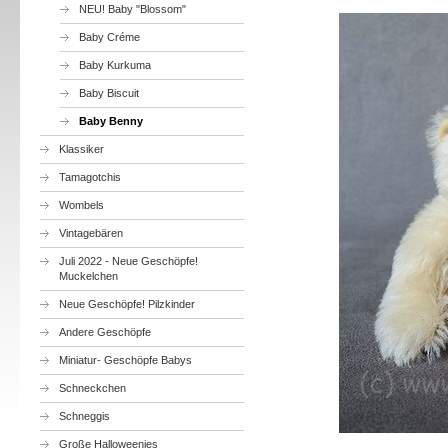
NEU! Baby "Blossom"
Baby Créme
Baby Kurkuma
Baby Biscuit
Baby Benny
Klassiker
Tamagotchis
Wombels
Vintagebären
Juli 2022 - Neue Geschöpfe!
Muckelchen
Neue Geschöpfe! Pilzkinder
Andere Geschöpfe
Miniatur- Geschöpfe Babys
Schneckchen
Schneggis
Große Halloweenies