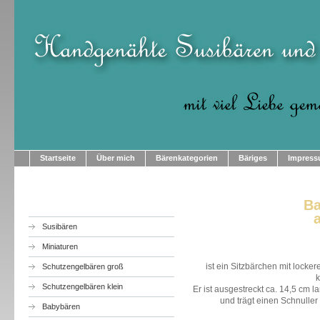
Startseite
Über mich
Bärenkategorien
Bäriges
Impres
Ba
Susibären
Miniaturen
ist ein Sitzbärchen mit locke
Schutzengelbären groß
Schutzengelbären klein
Er ist ausgestreckt ca. 14,5 cm l
und trägt einen Schnulle
Babybären