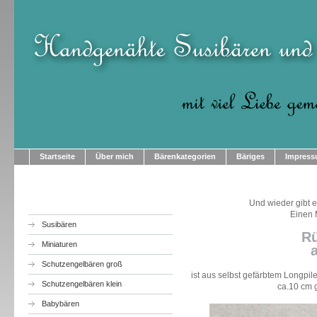
Startseite
Über mich
Bärenkategorien
Bäriges
Impres
Und wieder gibt e
Einen 
Susibären
R
Miniaturen
Schutzengelbären groß
ist aus selbst gefärbtem Longpil
Schutzengelbären klein
ca.10 cm 
Babybären