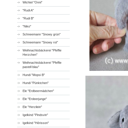
Wichtel "Onni"
"Rudi A"
"Rudi B"
"Niko"
Schneemann "Snowy grün"
Schneemann "Snowy rot"
Weihnachtsbäckerei "Pfeffie
Herzchen"
Weihnachtsbäckerei "Pfeffie
pastell blau"
Hundi "Mopsi B"
Hundi "Pünktchen"
Ele "Erdbeermädchen"
Ele "Erdeerjunge"
Ele "Herzilein"
Igelkind "Pindsvin"
Igelkind "Hérisson"