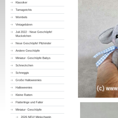
Klassiker
Tamagotchis
Wombels
Vintagebären
Juli 2022 - Neue Geschöpfe!
Muckelchen
Neue Geschöpfe! Pilzkinder
Andere Geschöpfe
Miniatur- Geschöpfe Babys
Schneckchen
Schneggis
Große Halloweenies
Halloweenies
Kleine Ratten
Flatterlinge und Falter
Miniatur- Geschöpfe
2026 NEU! Minischwein