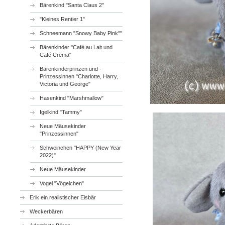
Bärenkind "Santa Claus 2"
"Kleines Rentier 1"
Schneemann "Snowy Baby Pink""
Bärenkinder "Café au Lait und
Café Crema"
Bärenkinderprinzen und -
Prinzessinnen "Charlotte, Harry,
Victoria und George"
Hasenkind "Marshmallow"
Igelkind "Tammy"
Neue Mäusekinder
"Prinzessinnen"
Schweinchen "HAPPY (New Year
2022)"
Neue Mäusekinder
Vogel "Vögelchen"
Erik ein realistischer Eisbär
Weckerbären