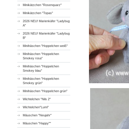
Minikätzchen "Rosenquarz"
Minikätzchen "Topas"
2026 NEU! Marienkäfer "Ladybug
A"
2026 NEU! Marienkäfer "Ladybug
B"
Minihäschen "Hoppelchen weiß"
Minihäschen "Hoppelchen
Smokey rosa"
Minihäschen "Hoppelchen
Smokey blau"
Minihäschen "Hoppelchen
Smokey grün"
Minihäschen "Hoppelchen grün"
Wichtelchen "Nils 2"
Wichtelchen"Lumi"
Mäuschen "Neujahr"
Mäuschen "Happy""