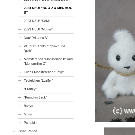
2024 NEU! "BOO 2 & Mrs. BOO
B"
2023 NEU! "SAM"
2023 NEU! "Mumie"
Neu! "Alraune A"
VOODOO "blau", "pink" und
"gelb"
Monsterchen "Monsterline B" und
"Monsterline C"
Fuchs Monsterchen "Foxy"
Teufelchen "Luzifer"
"Franky"
"Pumpkin Jack"
Battys
Grins
Pumpkin
Kleine Ratten