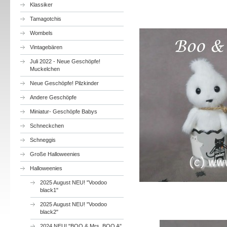
Klassiker
Tamagotchis
Wombels
Vintagebären
Juli 2022 - Neue Geschöpfe!
Muckelchen
Neue Geschöpfe! Pilzkinder
Andere Geschöpfe
Miniatur- Geschöpfe Babys
Schneckchen
Schneggis
Große Halloweenies
Halloweenies
2025 August NEU! "Voodoo
black1"
2025 August NEU! "Voodoo
black2"
2024 NEU! "BOO & Mrs. BOO A"