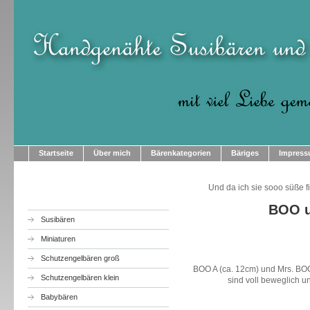
Startseite
Über mich
Bärenkategorien
Bäriges
Impres
Und da ich sie sooo süße f
BOO u
Susibären
Miniaturen
Schutzengelbären groß
BOO A (ca. 12cm) und Mrs. BOO 
Schutzengelbären klein
sind voll beweglich 
Babybären