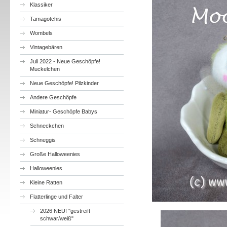
Klassiker
Tamagotchis
Wombels
Vintagebären
Juli 2022 - Neue Geschöpfe!
Muckelchen
Neue Geschöpfe! Pilzkinder
Andere Geschöpfe
Miniatur- Geschöpfe Babys
Schneckchen
Schneggis
Große Halloweenies
Halloweenies
Kleine Ratten
Flatterlinge und Falter
2026 NEU! "gestreift
schwar/weiß"