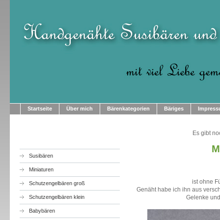
Startseite
Über mich
Bärenkategorien
Bäriges
Impres
Es gibt no
M
Susibären
Miniaturen
ist ohne F
Schutzengelbären groß
Genäht habe ich ihn aus verschi
Schutzengelbären klein
Gelenke und
Babybären