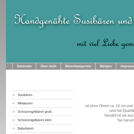
Startseite
Über mich
Bärenkategorien
Bäriges
Impres
Susibären
Miniaturen
ist ohne Ohren ca. 16 cm und m
und hat Qualit
Schutzengelbären groß
Genäht ist sie a
Schutzengelbären klein
Sie hat e
Babybären