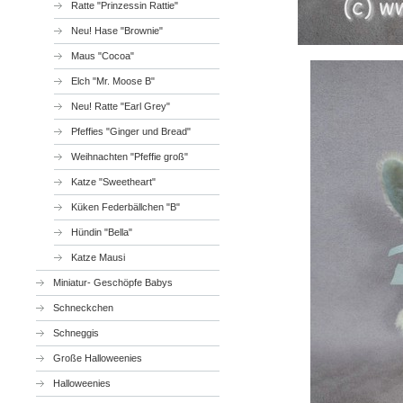
Ratte "Prinzessin Rattie"
Neu! Hase "Brownie"
Maus "Cocoa"
Elch "Mr. Moose B"
Neu! Ratte "Earl Grey"
Pfeffies "Ginger und Bread"
Weihnachten "Pfeffie groß"
Katze "Sweetheart"
Küken Federbällchen "B"
Hündin "Bella"
Katze Mausi
Miniatur- Geschöpfe Babys
Schneckchen
Schneggis
Große Halloweenies
Halloweenies